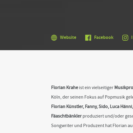
t
o
t
h
e
b
o
Website
Facebook
t
t
o
m
o
f
t
h
e
Florian Krahe
ist ein vielseitiger
Musikpro
s
i
Köln, der seinen Fokus auf Popmusik gele
t
e
Florian Künstler, Fanny, Sido, Luca Hänni
Fäaschtbänkler
produziert und/oder gesc
Songwriter und Produzent hat Florian a