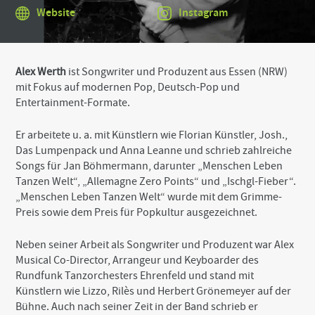
t
Website
Instagram
o
t
h
e
b
Alex Werth
ist Songwriter und Produzent aus Essen (NRW)
o
mit Fokus auf modernen Pop, Deutsch-Pop und
t
Entertainment-Formate.
t
o
m
Er arbeitete u. a. mit Künstlern wie Florian Künstler, Josh.,
o
Das Lumpenpack und Anna Leanne und schrieb zahlreiche
f
Songs für Jan Böhmermann, darunter „Menschen Leben
t
Tanzen Welt“, „Allemagne Zero Points“ und „Ischgl-Fieber“.
h
„Menschen Leben Tanzen Welt“ wurde mit dem Grimme-
e
s
Preis sowie dem Preis für Popkultur ausgezeichnet.
i
t
Neben seiner Arbeit als Songwriter und Produzent war Alex
e
Musical Co-Director, Arrangeur und Keyboarder des
Rundfunk Tanzorchesters Ehrenfeld und stand mit
Künstlern wie Lizzo, Rilès und Herbert Grönemeyer auf der
Bühne. Auch nach seiner Zeit in der Band schrieb er