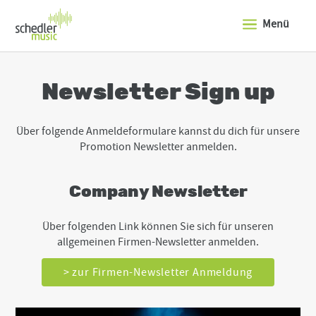
J
u
Menü
m
p
t
o
t
Newsletter Sign up
h
e
t
Über folgende Anmeldeformulare kannst du dich für unsere
o
p
Promotion Newsletter anmelden.
o
f
t
Company Newsletter
h
e
s
Über folgenden Link können Sie sich für unseren
i
allgemeinen Firmen-Newsletter anmelden.
t
e
> zur Firmen-Newsletter Anmeldung
J
u
m
p