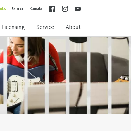
Social Media Navigation
facebook
instagram
youtube
Jobs
Partner
Kontakt
Licensing
Service
About