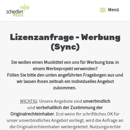
J
u
Menü
m
p
t
o
t
Lizenzanfrage - Werbung
h
e
(Sync)
t
o
p
Sie wollen einen Musiktitel von uns für Werbung bzw. in
o
einem Werbeprojekt verwenden?
f
Füllen Sie bitte den unten angeführten Fragebogen aus und
t
h
wir lassen Ihnen zeitnah ein individuelles Angebot
e
zukommen.
s
i
WICHTIG
: Unsere Angebote sind
unverbindlich
t
e
und
vorbehaltlich der Zustimmung der
J
Originalrechteinhaber
. Erst wenn Ihr schriftliches OK für
u
unser unverbindliches Angebot vorliegt, wird die Anfrage an
m
die Originalrechteinhaber weitergeleitet. Nutzungsrechte
p