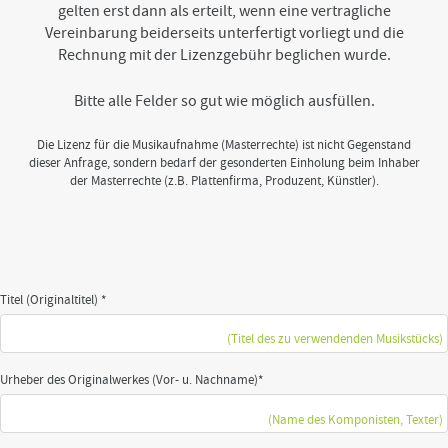
t
gelten erst dann als erteilt, wenn eine vertragliche
o
Vereinbarung beiderseits unterfertigt vorliegt und die
t
Rechnung mit der Lizenzgebühr beglichen wurde.
h
e
b
Bitte alle Felder so gut wie möglich ausfüllen.
o
t
Die Lizenz für die Musikaufnahme (Masterrechte) ist nicht Gegenstand
t
dieser Anfrage, sondern bedarf der gesonderten Einholung beim Inhaber
o
der Masterrechte (z.B. Plattenfirma, Produzent, Künstler).
m
o
f
t
h
e
s
Titel (Originaltitel) *
i
t
(Titel des zu verwendenden Musikstücks)
e
Urheber des Originalwerkes (Vor- u. Nachname)*
(Name des Komponisten, Texter)