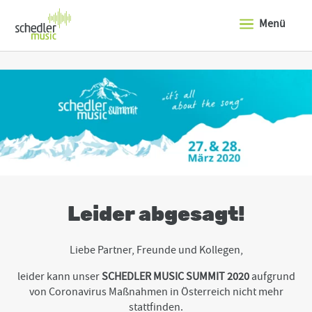
J
u
Menü
m
p
t
o
t
h
e
t
o
p
o
f
t
h
e
Leider abgesagt!
s
i
t
Liebe Partner, Freunde und Kollegen,
e
J
leider kann unser
SCHEDLER MUSIC SUMMIT 2020
aufgrund
u
von Coronavirus Maßnahmen in Österreich nicht mehr
m
stattfinden.
p