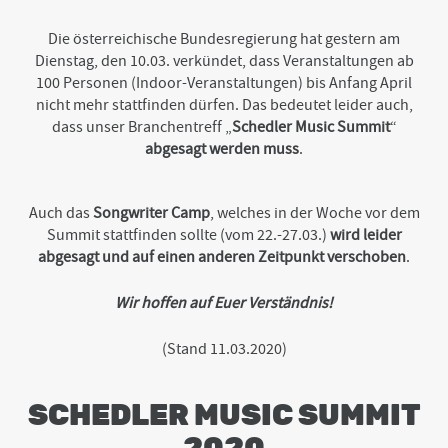
t
o
Die österreichische Bundesregierung hat gestern am
t
Dienstag, den 10.03. verkündet, dass Veranstaltungen ab
h
100 Personen (Indoor-Veranstaltungen) bis Anfang April
e
b
nicht mehr stattfinden dürfen. Das bedeutet leider auch,
o
dass unser Branchentreff „
Schedler Music Summit
“
t
abgesagt werden muss
.
t
o
m
o
Auch das
Songwriter Camp
, welches in der Woche vor dem
f
Summit stattfinden sollte (vom 22.-27.03.)
wird leider
t
abgesagt
und auf einen anderen Zeitpunkt verschoben
.
h
e
s
Wir hoffen auf Euer Verständnis!
i
t
(Stand 11.03.2020)
e
SCHEDLER MUSIC SUMMIT