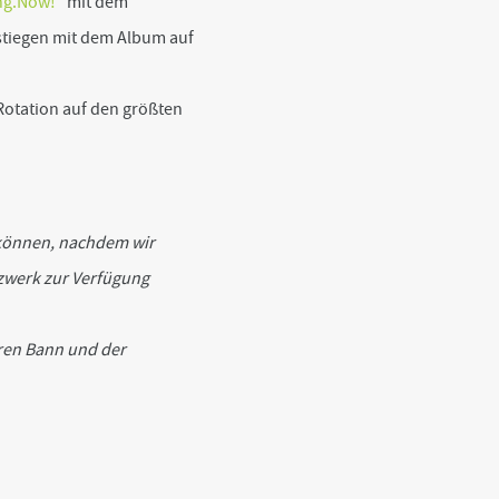
ng.Now!
“ mit dem
tiegen mit dem Album auf
Rotation auf den größten
 können, nachdem wir
tzwerk zur Verfügung
hren Bann und der