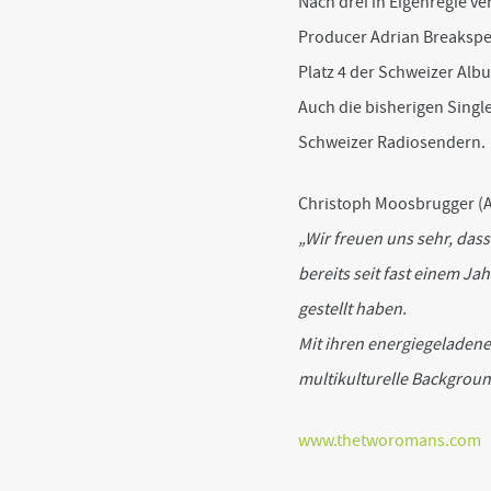
Nach drei in Eigenregie ve
Producer Adrian Breaksp
Platz 4 der Schweizer Alb
Auch die bisherigen Singl
Schweizer Radiosendern.
Christoph Moosbrugger (A
„
Wir freuen uns sehr, das
bereits seit fast einem J
gestellt haben.
Mit ihren energiegeladene
multikulturelle Backgroun
www.thetworomans.com