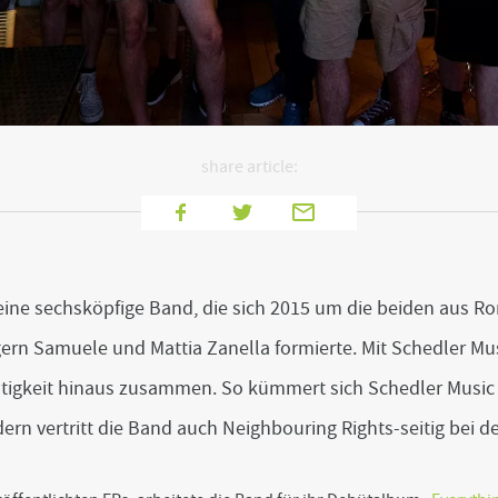
share article:
f
T
E
a
w
-
c
i
M
e
t
a
ine sechsköpfige Band, die sich 2015 um die beiden aus
b
t
i
o
e
l
rn Samuele und Mattia Zanella formierte. Mit Schedler Mus
o
r
ätigkeit hinaus zusammen. So kümmert sich Schedler Music 
k
ern vertritt die Band auch Neighbouring Rights-seitig bei