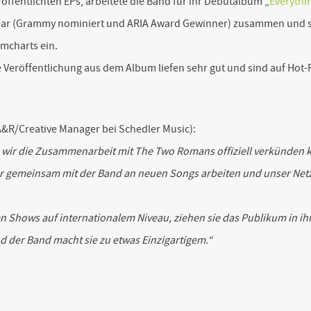
röffentlichten EPs, arbeitete die Band für ihr Debütalbum „
Everythi
ear (Grammy nominiert und ARIA Award Gewinner) zusammen und s
umcharts ein.
e Veröffentlichung aus dem Album liefen sehr gut und sind auf Hot-
&R/Creative Manager bei Schedler Music):
s wir die Zusammenarbeit mit The Two Romans offiziell verkünden
ahr gemeinsam mit der Band an neuen Songs arbeiten und unser Ne
n Shows auf internationalem Niveau, ziehen sie das Publikum in i
d der Band macht sie zu etwas Einzigartigem.“