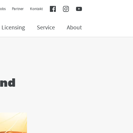
Social Media Navigation
facebook
instagram
youtube
Jobs
Partner
Kontakt
Licensing
Service
About
and