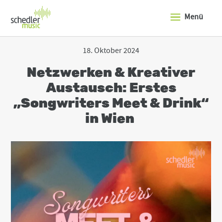
J
u
Menü
m
p
t
o
18. Oktober 2024
t
h
Netzwerken & Kreativer
e
t
Austausch: Erstes
o
„Songwriters Meet & Drink“
p
o
in Wien
f
t
h
e
s
i
t
e
J
u
m
p