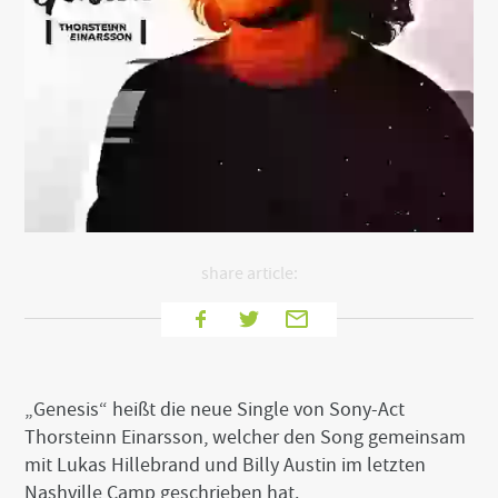
t
o
t
h
e
b
o
t
t
o
m
o
f
t
share article:
h
e
f
T
E
s
a
w
-
i
c
i
M
t
e
e
t
a
„Genesis“ heißt die neue Single von Sony-Act
b
t
i
Thorsteinn Einarsson, welcher den Song gemeinsam
o
e
l
mit Lukas Hillebrand und Billy Austin im letzten
o
r
Nashville Camp geschrieben hat.