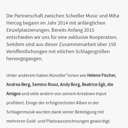
c
i
M
e
t
a
Die Partnerschaft zwischen Schedler Music und Miha
b
t
i
Hercog begann im Jahr 2014 mit anfänglichen
o
e
l
Einzelplatzierungen. Bereits Anfang 2015
o
r
entschieden wir uns für eine exklusive Kooperation.
k
Seitdem sind aus dieser Zusammenarbeit über 150
Veröffentlichungen mit etlichen Schlagergrößen
hervorgegangen.
Unter anderem haben Künstler*innen wie
Helene Fischer,
Andrea Berg, Semino Rossi, Andy Borg, Beatrice Egli, die
Amigos
und viele andere von seinem kreativen Input
profitiert. Einige der erfolgreichsten Alben in der
Schlagermusik wurden dank seiner Beteiligung mit
mehreren Gold- und Platinauszeichnungen gewürdigt.