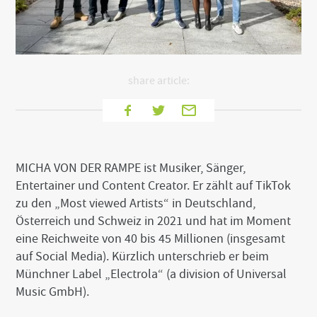
t
o
t
h
e
b
share article:
o
t
f
T
E
t
o
a
w
-
m
c
i
M
o
e
t
a
f
MICHA VON DER RAMPE ist Musiker, Sänger,
t
b
t
i
Entertainer und Content Creator. Er zählt auf TikTok
h
o
e
l
e
zu den „Most viewed Artists“ in Deutschland,
o
r
s
Österreich und Schweiz in 2021 und hat im Moment
i
k
t
eine Reichweite von 40 bis 45 Millionen (insgesamt
e
auf Social Media). Kürzlich unterschrieb er beim
Münchner Label „Electrola“ (a division of Universal
Music GmbH).