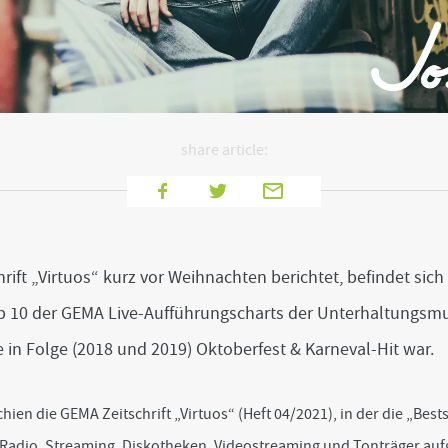
share article:
f
T
E
a
w
-
c
i
M
e
t
a
hrift „Virtuos“ kurz vor Weihnachten berichtet, befindet s
b
t
i
o
e
l
op 10 der GEMA Live-Aufführungscharts der Unterhaltungsm
o
r
 in Folge (2018 und 2019) Oktoberfest & Karneval-Hit war.
k
ien die GEMA Zeitschrift „Virtuos“ (Heft 04/2021), in der die „Best
, Radio, Streaming, Diskotheken, Videostreaming und Tonträger auf