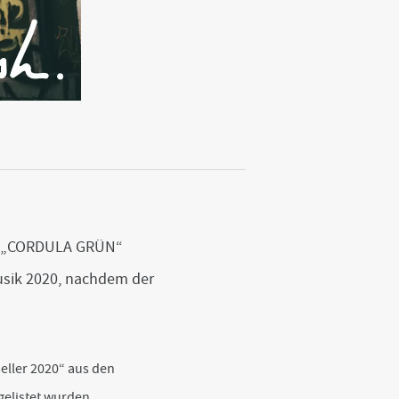
ich „CORDULA GRÜN“
usik 2020, nachdem der
seller 2020“ aus den
gelistet wurden.