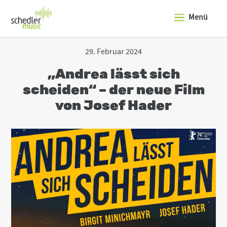
J
u
Menü
m
p
t
o
29. Februar 2024
t
h
„Andrea lässt sich
e
t
scheiden“ – der neue Film
o
von Josef Hader
p
o
f
t
h
e
s
i
t
e
J
u
m
p