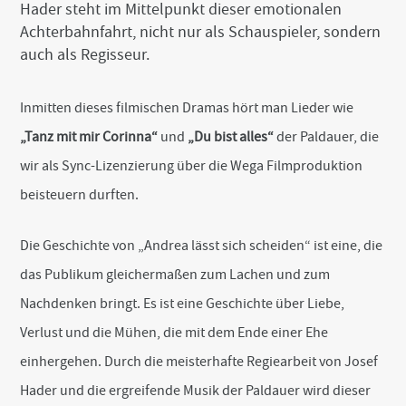
Hader steht im Mittelpunkt dieser emotionalen
o
r
Achterbahnfahrt, nicht nur als Schauspieler, sondern
k
auch als Regisseur.
Inmitten dieses filmischen Dramas hört man Lieder wie
„Tanz mit mir Corinna“
und
„Du bist alles“
der Paldauer, die
wir als Sync-Lizenzierung über die Wega Filmproduktion
beisteuern durften.
Die Geschichte von „Andrea lässt sich scheiden“ ist eine, die
das Publikum gleichermaßen zum Lachen und zum
Nachdenken bringt. Es ist eine Geschichte über Liebe,
Verlust und die Mühen, die mit dem Ende einer Ehe
einhergehen. Durch die meisterhafte Regiearbeit von Josef
Hader und die ergreifende Musik der Paldauer wird dieser