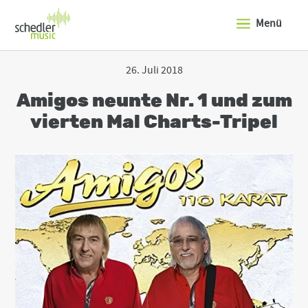
J
u
Menü
m
p
t
o
26. Juli 2018
t
h
Amigos neunte Nr. 1 und zum
e
t
vierten Mal Charts-Tripel
o
p
o
f
t
h
e
s
i
t
e
J
u
m
p