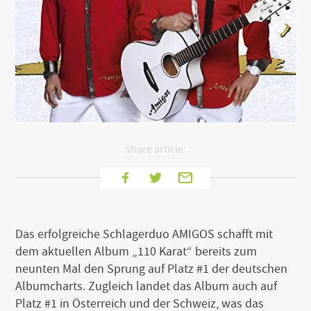
t
o
t
h
e
b
o
t
t
o
m
o
share article:
f
t
f
T
E
h
a
w
-
e
s
c
i
M
i
e
t
a
t
Das erfolgreiche Schlagerduo AMIGOS schafft mit
b
t
i
e
dem aktuellen Album „110 Karat“ bereits zum
o
e
l
neunten Mal den Sprung auf Platz #1 der deutschen
o
r
Albumcharts. Zugleich landet das Album auch auf
k
Platz #1 in Österreich und der Schweiz, was das