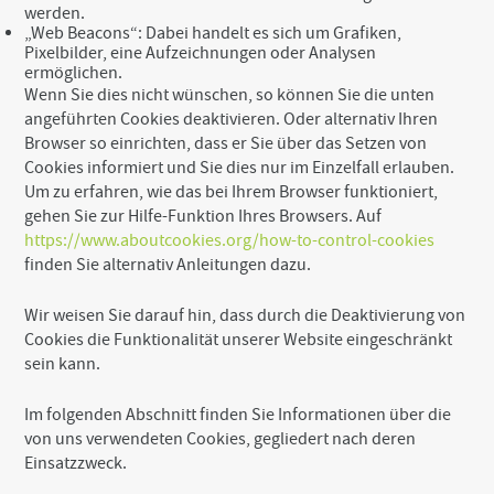
t
werden.
o
„Web Beacons“: Dabei handelt es sich um Grafiken,
t
Pixelbilder, eine Aufzeichnungen oder Analysen
h
ermöglichen.
e
Wenn Sie dies nicht wünschen, so können Sie die unten
b
angeführten Cookies deaktivieren. Oder alternativ Ihren
o
Browser so einrichten, dass er Sie über das Setzen von
t
Cookies informiert und Sie dies nur im Einzelfall erlauben.
t
o
Um zu erfahren, wie das bei Ihrem Browser funktioniert,
m
gehen Sie zur Hilfe-Funktion Ihres Browsers. Auf
o
https://www.aboutcookies.org/how-to-control-cookies
f
finden Sie alternativ Anleitungen dazu.
t
h
e
Wir weisen Sie darauf hin, dass durch die Deaktivierung von
s
Cookies die Funktionalität unserer Website eingeschränkt
i
sein kann.
t
e
Im folgenden Abschnitt finden Sie Informationen über die
von uns verwendeten Cookies, gegliedert nach deren
Einsatzzweck.