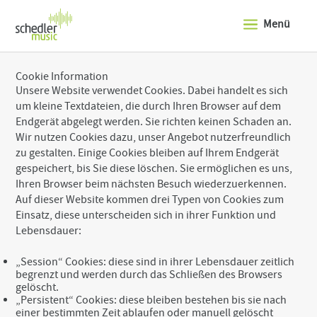
J
u
Menü
m
p
t
o
Cookie Information
t
Unsere Website verwendet Cookies. Dabei handelt es sich
h
um kleine Textdateien, die durch Ihren Browser auf dem
e
t
Endgerät abgelegt werden. Sie richten keinen Schaden an.
o
Wir nutzen Cookies dazu, unser Angebot nutzerfreundlich
p
zu gestalten. Einige Cookies bleiben auf Ihrem Endgerät
o
gespeichert, bis Sie diese löschen. Sie ermöglichen es uns,
f
Ihren Browser beim nächsten Besuch wiederzuerkennen.
t
h
Auf dieser Website kommen drei Typen von Cookies zum
e
Einsatz, diese unterscheiden sich in ihrer Funktion und
s
Lebensdauer:
i
t
e
„Session“ Cookies: diese sind in ihrer Lebensdauer zeitlich
J
begrenzt und werden durch das Schließen des Browsers
u
gelöscht.
m
„Persistent“ Cookies: diese bleiben bestehen bis sie nach
p
einer bestimmten Zeit ablaufen oder manuell gelöscht